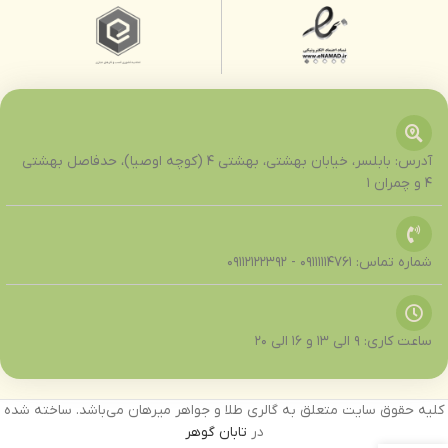
آدرس: بابلسر، خیابان بهشتی، بهشتی ۴ (کوچه اوصیا)، حدفاصل بهشتی
۴ و چمران ۱
شماره تماس: 09111114761 - 09112122392
ساعت کاری: 9 الی 13 و 16 الی 20
کلیه حقوق سایت متعلق به گالری طلا و جواهر میرهان می‌باشد. ساخته شده
در
تابان گوهر