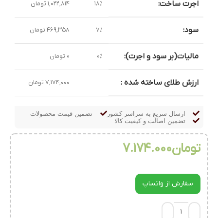
اجرت ساخت:
18%
1,022,814 تومان
سود:
7%
469,358 تومان
مالیات(بر سود و اجرت):
0%
0 تومان
ارزش طلای ساخته شده :
7,174,000 تومان
ارسال سریع به سراسر کشور
تضمین قیمت محصولات
تضمین اصالت و کیفیت کالا
تومان
7.174.000
سفارش از واتساپ