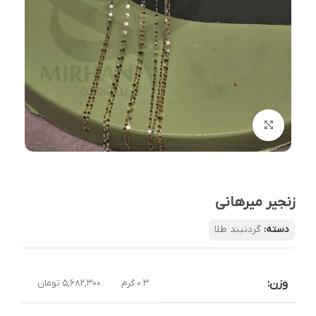
بزرگنمایی تصویر
زنجیر میرهانی
دسته:
گردنبند طلا
وزن:
0.3 گرم
5,682,300 تومان