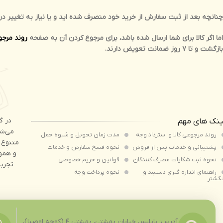
چنانچه بعد از ثبت سفارش از خرید خود منصرف شده اید و یا نیاز به تغییر د
اما اگر کالا برای شما ارسال شده باشد، برای مرجوع کردن آن به صفحه
روند مرجوع
بازگشت و تا 7 روز ضمانت تعویض دارند.
در گ
ینک های مهم
می‌شو
روند مرجوعی کالا و استرداد وجه
مدت زمان تحويل و شیوه حمل
متنوع 
پشتیبانی و خدمات پس از فروش
نحوه فسخ سفارش و خدمات
و هموا
نحوه ثبت شكايات مصرف كنندگان
قوانین و حریم خصوصی
تجربه
راهنمای اندازه گیری دستبند و
نحوه پرداخت وجه
نگشتر
آدرس: بابلسر، خیابان بهشتی، بهشتی ۴ (کوچه اوصیا)،