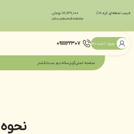
قیمت لحظه‌ای گرم 18 |
18,727,000 تومان
مشاهده قیمت‌های بیشتر
09111122307
ورود / ثبت نام
صفحه اصلی
آویز
سکه
نیم ست
انگشتر
نحوه