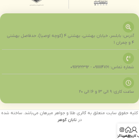
آدرس: بابلسر، خیابان بهشتی، بهشتی ۴ (کوچه اوصیا)، حدفاصل بهشتی
۴ و چمران ۱
شماره تماس: 09111114761 - 09112122392
ساعت کاری: 9 الی 13 و 16 الی 20
کلیه حقوق سایت متعلق به گالری طلا و جواهر میرهان می‌باشد. ساخته شده
در
تابان گوهر
خانه
کاربری من
اینستاگرام